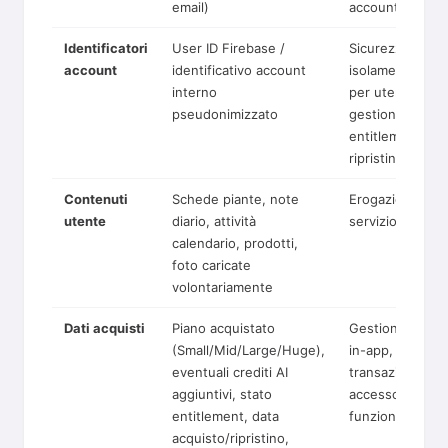
email)
account
Identificatori
User ID Firebase /
Sicurezza,
account
identificativo account
isolamento dati
interno
per utente,
pseudonimizzato
gestione
entitlements,
ripristino acquis
Contenuti
Schede piante, note
Erogazione del
utente
diario, attività
servizio
calendario, prodotti,
foto caricate
volontariamente
Dati acquisti
Piano acquistato
Gestione acquis
(Small/Mid/Large/Huge),
in-app, verifica
eventuali crediti AI
transazioni,
aggiuntivi, stato
accesso alle
entitlement, data
funzionalità
acquisto/ripristino,