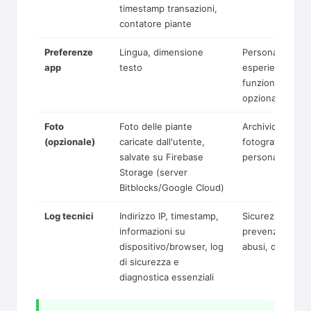
timestamp transazioni,
contatore piante
Preferenze
Lingua, dimensione
Personalizzazio
app
testo
esperienza,
funzione AI
opzionale
Foto
Foto delle piante
Archivio
(opzionale)
caricate dall'utente,
fotografico
salvate su Firebase
personale
Storage (server
Bitblocks/Google Cloud)
Log tecnici
Indirizzo IP, timestamp,
Sicurezza,
informazioni su
prevenzione
dispositivo/browser, log
abusi, diagnost
di sicurezza e
diagnostica essenziali