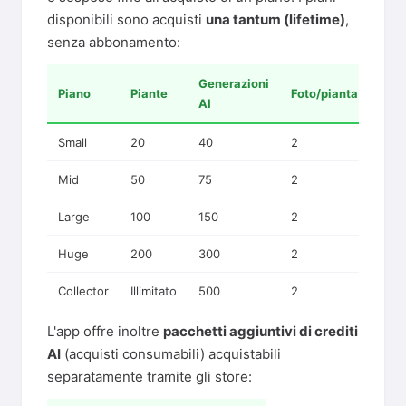
disponibili sono acquisti
una tantum (lifetime)
,
senza abbonamento:
Generazioni
Piano
Piante
Foto/pianta
Prez
AI
Small
20
40
2
€8,
Mid
50
75
2
€14,
Large
100
150
2
€29
Huge
200
300
2
€54
Collector
Illimitato
500
2
€89
L'app offre inoltre
pacchetti aggiuntivi di crediti
AI
(acquisti consumabili) acquistabili
separatamente tramite gli store: